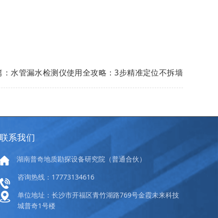
篇：水管漏水检测仪使用全攻略：3步精准定位不拆墙
联系我们
湖南普奇地质勘探设备研究院（普通合伙）
咨询热线：17773134616
单位地址：长沙市开福区青竹湖路769号金霞未来科技
城普奇1号楼