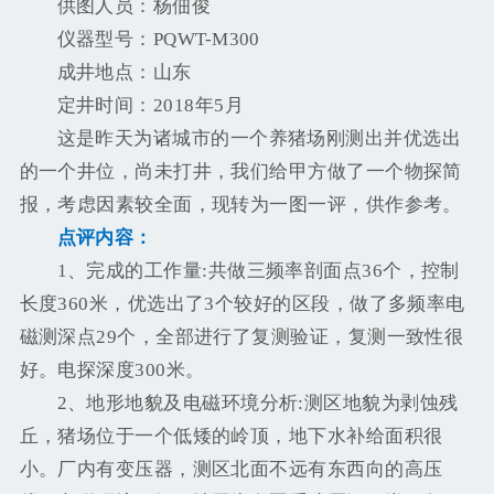
供图人员：杨佃俊
仪器型号：PQWT-M300
成井地点：山东
定井时间：2018年5月
这是昨天为诸城市的一个养猪场刚测出并优选出
的一个井位，尚未打井，我们给甲方做了一个物探简
报，考虑因素较全面，现转为一图一评，供作参考。
点评内容：
1、完成的工作量:共做三频率剖面点36个，控制
长度360米，优选出了3个较好的区段，做了多频率电
磁测深点29个，全部进行了复测验证，复测一致性很
好。电探深度300米。
2、地形地貌及电磁环境分析:测区地貌为剥蚀残
丘，猪场位于一个低矮的岭顶，地下水补给面积很
小。厂内有变压器，测区北面不远有东西向的高压