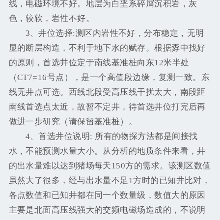
线，电磁环境不好。地层为白垩系碎屑沉积岩，灰
色，较软，岩性不好。
3、井位选择:测区内岩性不好，分布稳定，无明
显的断层构造，不利于地下水的赋存。根据孬中找好
的原则，首选井位定于南线基准桩向东12米半处
（CT7=16号点），是一个高值段边缘，复测一致。东
线无井点可选。西线北段受高压线干扰太大，南段距
南线首选点太近，故暂不定井，待首选井位打完后再
做进一步研究（请保留基准桩）。
4、首选井位说明: 所有的物探方法都是间接找
水，不能预测水量大小。从分析的地质条件来看，井
的出水量难以达到猪场每天150方的需求。该测区数值
虽然大了很多，经与出水量不足1方时的已知井比对，
各点数值和已知井都在同一个数量级，数值大的原因
主要是北面高压线强大的交频电磁场造成的，不说明